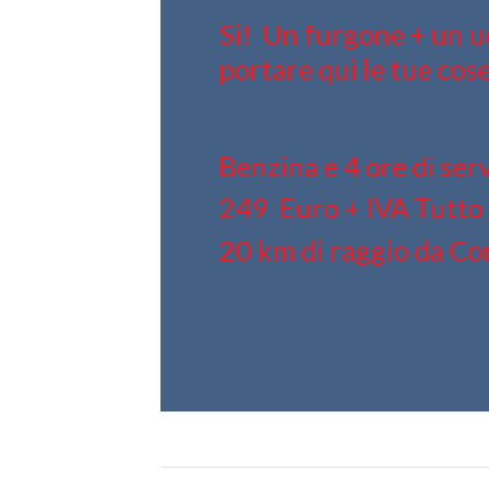
Si! Un furgone + un u
portare qui le tue cose
Benzina e 4 ore di serv
249 Euro + IVA Tutto 
20 km di raggio da Co