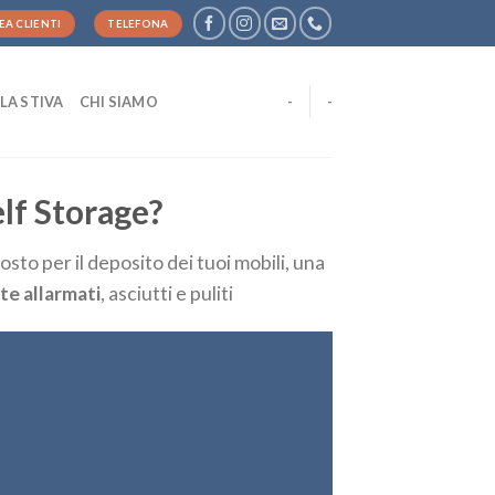
EA CLIENTI
TELEFONA
LA STIVA
CHI SIAMO
-
-
lf Storage?
sto per il deposito dei tuoi mobili, una
te allarmati
, asciutti e puliti