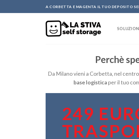
Skip
A CORBETTA E MAGENTA IL TUO DEPOSITO S
to
content
SOLUZION
Perchè spe
Da Milano vieni a Corbetta, nel centr
base logistica
per il tuo co
249 EUR
TRASPO